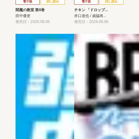
電子版
試し読み
電子版
試し読み
閻魔の教室 第6巻
チキン 「ドロップ…
田中優吏
井口達也 / 歳脇将…
発売日：2026.08.06
発売日：2026.08.06