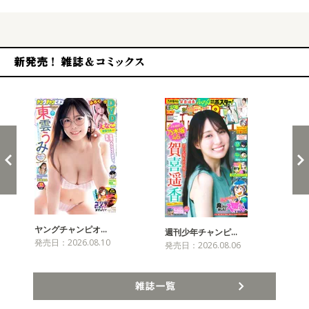
新発売！雑誌&コミックス
ヤングチャンピオ…
チャ
週刊少年チャンピ…
発売日：2026.08.10
発売
発売日：2026.08.06
雑誌一覧