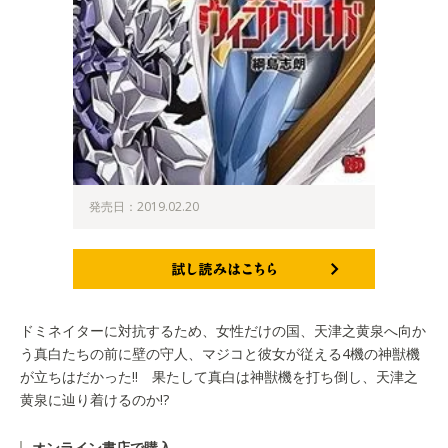
発売日：2019.02.20
試し読みはこちら
ドミネイターに対抗するため、女性だけの国、天津之黄泉へ向か
う真白たちの前に壁の守人、マジコと彼女が従える4機の神獣機
が立ちはだかった!! 果たして真白は神獣機を打ち倒し、天津之
黄泉に辿り着けるのか!?
オンライン書店で購入