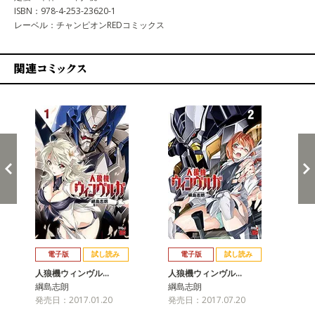
ISBN：978-4-253-23620-1
レーベル：チャンピオンREDコミックス
関連コミックス
戻る
進む
電子版
試し読み
電子版
試し読み
人狼機ウィンヴル…
人狼機ウィンヴル…
人
綱島志朗
綱島志朗
綱
発売日：2017.01.20
発売日：2017.07.20
発売