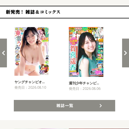
新発売！雑誌&コミックス
ヤングチャンピオ…
チャ
週刊少年チャンピ…
発売日：2026.08.10
発売
発売日：2026.08.06
雑誌一覧