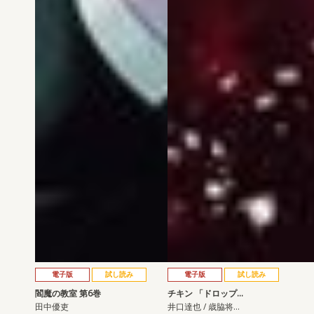
電子版
試し読み
電子版
試し読み
閻魔の教室 第6巻
チキン 「ドロップ…
田中優吏
井口達也 / 歳脇将…