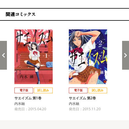
関連コミックス
戻る
進む
電子版
試し読み
電子版
試し読み
サエイズム 第1巻
サエイズム 第2巻
サ
内水融
内水融
内
発売日：2015.04.20
発売日：2015.11.20
発売