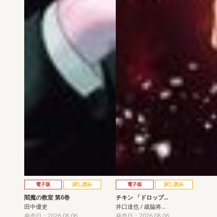
電子版
試し読み
電子版
試し読み
閻魔の教室 第6巻
チキン 「ドロップ…
田中優吏
井口達也 / 歳脇将…
発売日：2026.08.06
発売日：2026.08.06