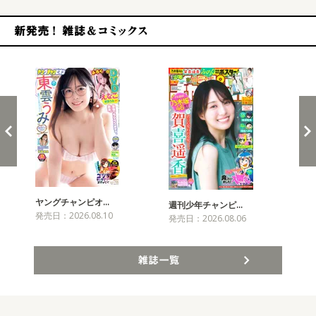
新発売！雑誌&コミックス
ヤングチャンピオ…
チャ
週刊少年チャンピ…
発売日：2026.08.10
発売
発売日：2026.08.06
雑誌一覧