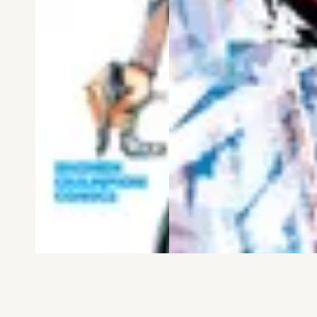
電子版
試し読み
電子版
試し読み
弱虫ペダル SPARE …
BREAK BACK 第25巻