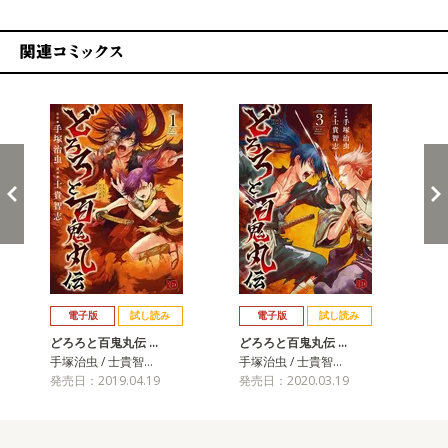
関連コミックス
戻る
進む
電子版
試し読み
電子版
試し読み
どろろと百鬼丸伝 …
どろろと百鬼丸伝 …
ど
手塚治虫 / 士貴智…
手塚治虫 / 士貴智…
手塚
発売日：2019.04.19
発売日：2020.03.19
発売