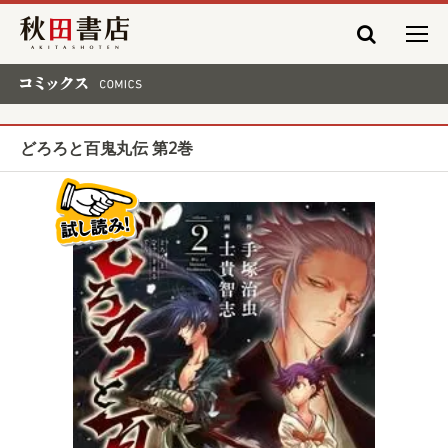
秋田書店
コミックス COMICS
どろろと百鬼丸伝 第2巻