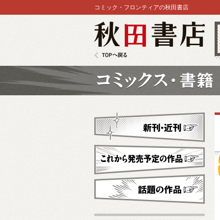
コミック・フロンティアの秋田書店
秋田書店
TOPへ戻る
コミックス
新刊・近刊
これから発売予定
話題の作品