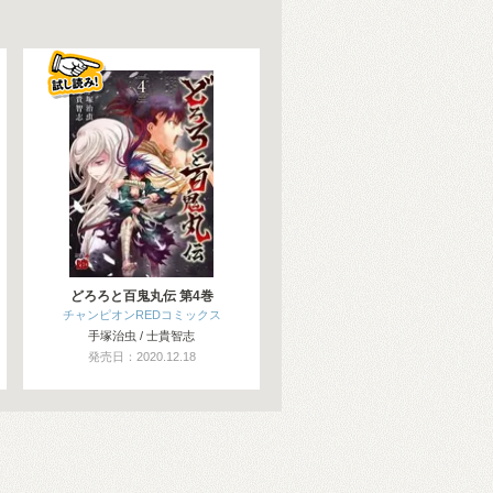
どろろと百鬼丸伝 第4巻
チャンピオンREDコミックス
手塚治虫 / 士貴智志
発売日：2020.12.18