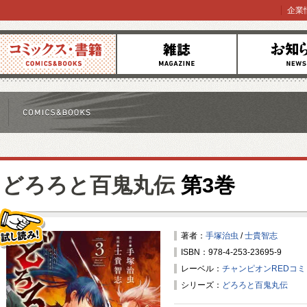
企業
コミックス
雑誌
お知らせ
どろろと百鬼丸伝
第3巻
著者：
手塚治虫
/
士貴智志
ISBN：978-4-253-23695-9
試し読み！
レーベル：
チャンピオンREDコ
シリーズ：
どろろと百鬼丸伝