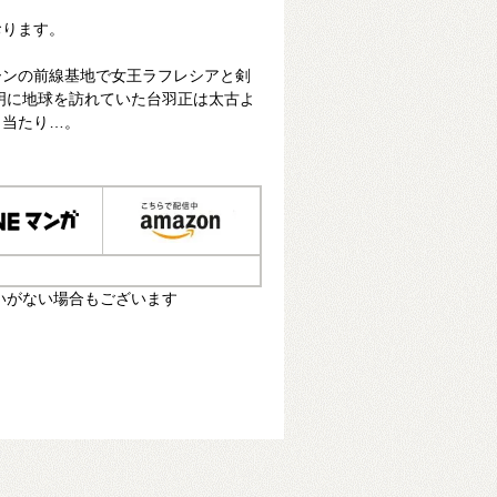
おります。
ーンの前線基地で女王ラフレシアと剣
明に地球を訪れていた台羽正は太古よ
き当たり…。
いがない場合もございます