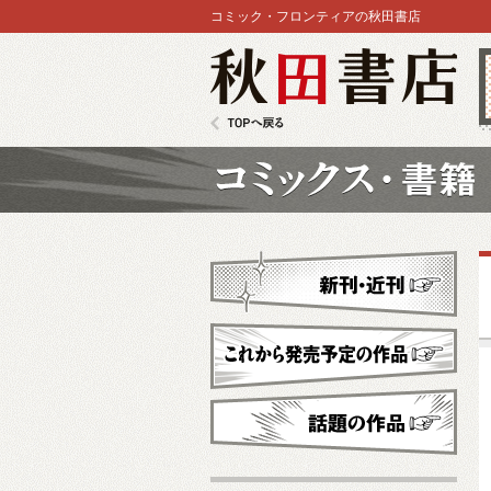
コミック・フロンティアの秋田書店
秋田書店
TOPへ戻る
コミックス
新刊・近刊
これから発売予定
話題の作品