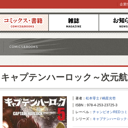
企業
コミックス
雑誌
お知らせ
キャプテンハーロック～次元航
著者：
松本零士
/
嶋星光壱
ISBN：978-4-253-23725-3
レーベル：
チャンピオンREDコ
シリーズ：
キャプテンハーロック