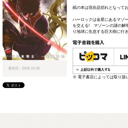
紙の本は現在品切れとなって
ハーロックは金星にあるマゾ
を交える! マゾーンの謎の解
り地球に生息する巨大樹に行
電子書籍で購入
発売日：2016.10.20
※ 電子書店によっては取り扱