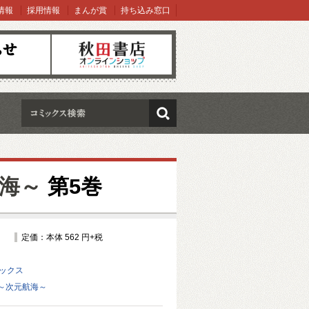
情報
採用情報
まんが賞
持ち込み窓口
オンラインショップ
検索
海～
第5巻
定価：本体 562 円+税
ミックス
～次元航海～