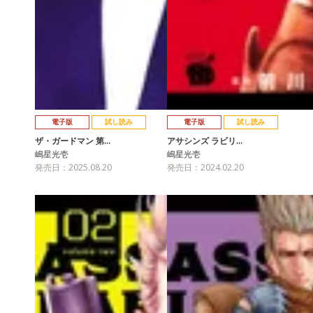
電子版
試し読み
電子版
試し読み
ザ・ガードマン 第…
アサシンズ ラビリ…
嶋星光壱
嶋星光壱
発売日：2025.08.20
発売日：2024.02.20