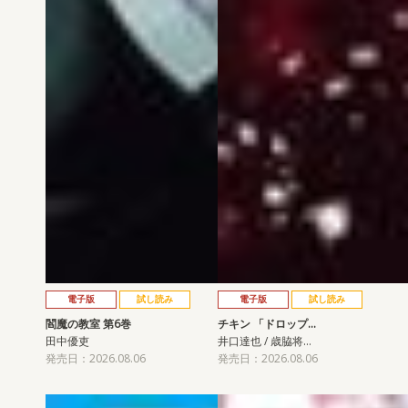
電子版
試し読み
電子版
試し読み
閻魔の教室 第6巻
チキン 「ドロップ…
田中優吏
井口達也 / 歳脇将…
発売日：2026.08.06
発売日：2026.08.06