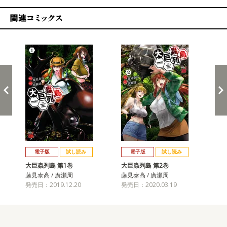
関連コミックス
戻る
進む
電子版
試し読み
電子版
試し読み
大巨蟲列島 第1巻
大巨蟲列島 第2巻
大
藤見泰高 / 廣瀬周
藤見泰高 / 廣瀬周
藤見
発売日：2019.12.20
発売日：2020.03.19
発売