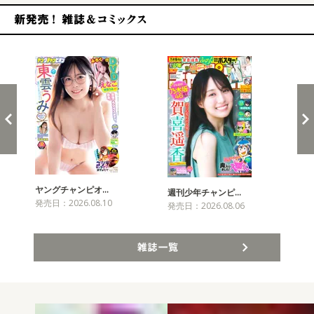
新発売！雑誌&コミックス
ヤングチャンピオ…
チャ
週刊少年チャンピ…
発売日：2026.08.10
発売
発売日：2026.08.06
雑誌一覧