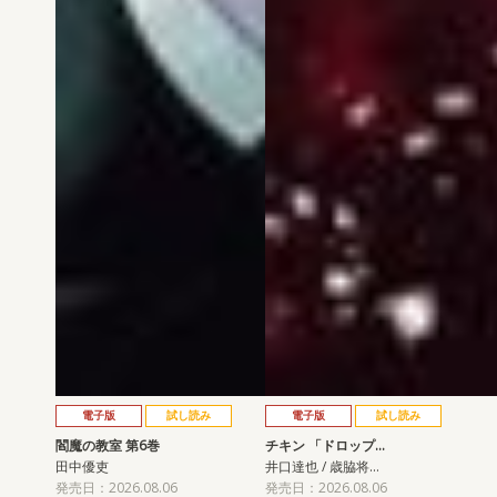
電子版
試し読み
電子版
試し読み
閻魔の教室 第6巻
チキン 「ドロップ…
田中優吏
井口達也 / 歳脇将…
発売日：2026.08.06
発売日：2026.08.06