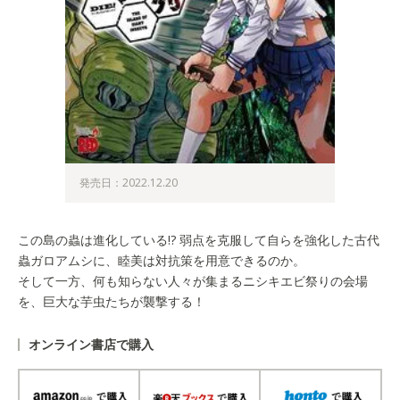
発売日：2022.12.20
この島の蟲は進化している!? 弱点を克服して自らを強化した古代
蟲ガロアムシに、睦美は対抗策を用意できるのか。
そして一方、何も知らない人々が集まるニシキエビ祭りの会場
を、巨大な芋虫たちが襲撃する！
オンライン書店で購入