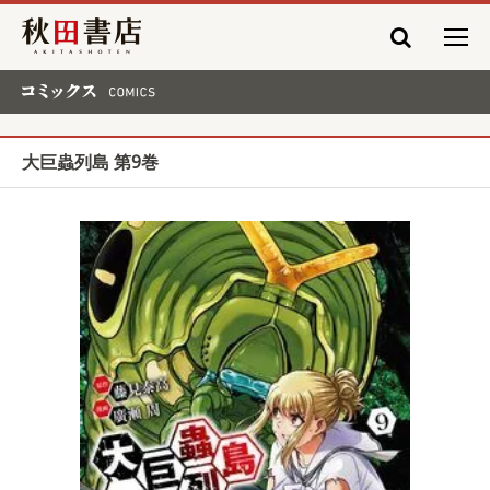
秋田書店
コミックス COMICS
大巨蟲列島 第9巻