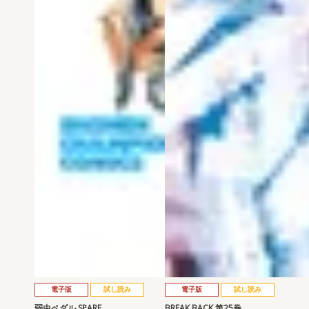
電子版
試し読み
電子版
試し読み
弱虫ペダル SPARE …
BREAK BACK 第25巻