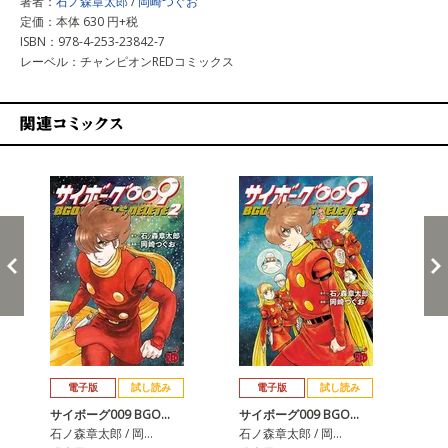
著者：
石ノ森章太郎
/
岡崎つぐお
定価：本体 630 円+税
ISBN：978-4-253-23842-7
レーベル：チャンピオンREDコミックス
関連コミックス
戻る
進む
電子版
試し読み
電子版
試し読み
サイボーグ009 BGO…
サイボーグ009 BGO…
サイ
石ノ森章太郎 / 岡…
石ノ森章太郎 / 岡…
石ノ