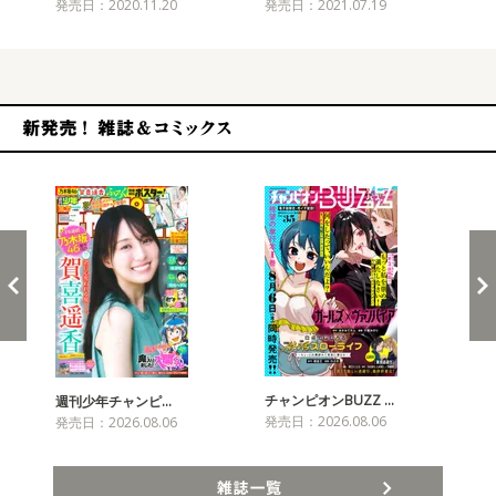
発売日：2020.11.20
発売日：2021.07.19
発売
新発売！雑誌&コミックス
チャンピオンBUZZ …
週刊少年チャンピ…
月
発売日：2026.08.06
発売日：2026.08.06
発売