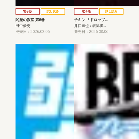
電子版
試し読み
電子版
試し読み
閻魔の教室 第6巻
チキン 「ドロップ…
田中優吏
井口達也 / 歳脇将…
発売日：2026.08.06
発売日：2026.08.06