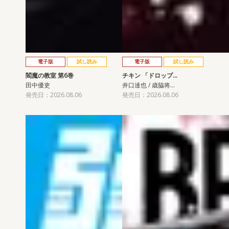
電子版
試し読み
電子版
試し読み
閻魔の教室 第6巻
チキン 「ドロップ…
田中優吏
井口達也 / 歳脇将…
発売日：2026.08.06
発売日：2026.08.06