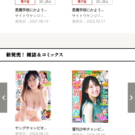
電子版
試し読み
電子版
試し読み
悪魔学校にかよう…
悪魔学校にかよう…
悪
サイトウケンジ / …
サイトウケンジ / …
サイ
発売日：2021.08.19
発売日：2022.03.17
発売
新発売！雑誌&コミックス
ヤングチャンピオ…
チャ
週刊少年チャンピ…
発売日：2026.08.10
発売
発売日：2026.08.06