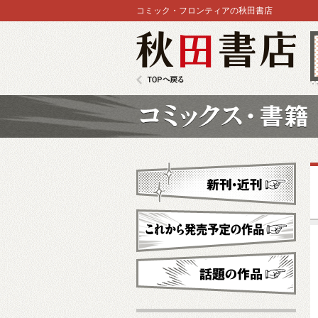
コミック・フロンティアの秋田書店
秋田書店
TOPへ戻る
コミックス
新刊・近刊
これから発売予定
話題の作品