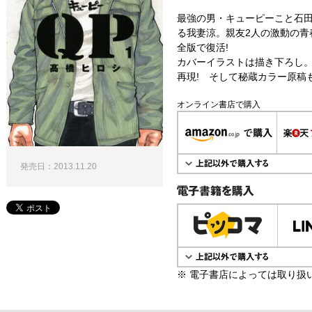
最強の男・キューピーこと石
る我妻涼。親友2人の激動の青
全版で復活!
カバーイラストは描き下ろし
再現! そして秘蔵カラー原稿も
オンライン書店で購入
発売日：2013.11.20
電子書籍で購入
※ 電子書店によっては取り扱