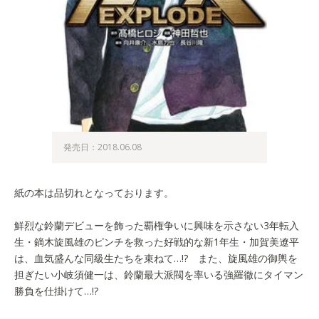
発売日：2018.06.08
紙の本は品切れとなっております。
鮮烈な鈴蘭デビューを飾った覇権争いに興味を示さない3年転入
生・鏑木旋風雄のピンチを救った好戦的な新1年生・加賀美遼平
は、血気盛んな同級生たちを束ねて…!? また、旋風雄の御輿を
担ぎたい小岐須健一は、鈴蘭最大派閥を率いる強羅徹にタイマン
勝負を仕掛けて…!?