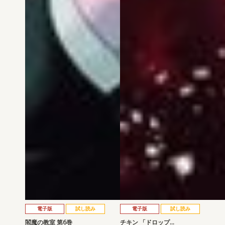
電子版
試し読み
電子版
試し読み
閻魔の教室 第6巻
チキン 「ドロップ…