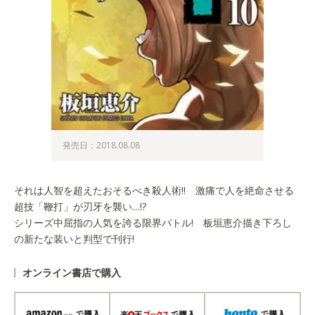
発売日：2018.08.08
それは人智を超えたおそるべき殺人術!! 激痛で人を絶命させる
超技「鞭打」が刃牙を襲い…!?
シリーズ中屈指の人気を誇る限界バトル! 板垣恵介描き下ろし
の新たな装いと判型で刊行!
オンライン書店で購入