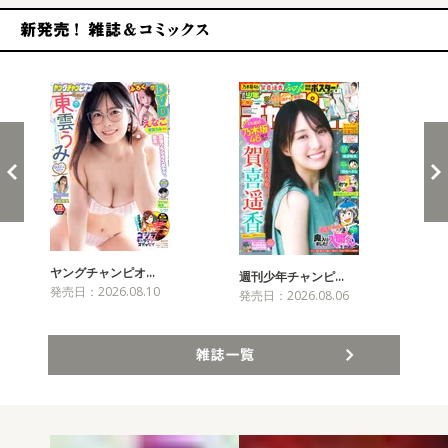
新発売！雑誌&コミックス
ヤングチャンピオ…
チャ
週刊少年チャンピ…
発売日：2026.08.10
発売
発売日：2026.08.06
雑誌一覧