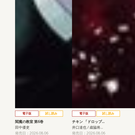
電子版
試し読み
電子版
試し読み
閻魔の教室 第6巻
チキン 「ドロップ…
田中優吏
井口達也 / 歳脇将…
発売日：2026.08.06
発売日：2026.08.06