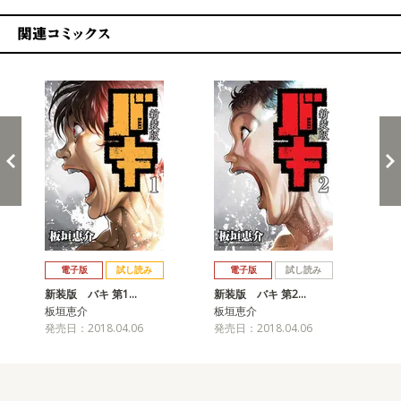
関連コミックス
戻る
進む
電子版
試し読み
電子版
試し読み
新装版 バキ 第1…
新装版 バキ 第2…
新
板垣恵介
板垣恵介
板
発売日：2018.04.06
発売日：2018.04.06
発売