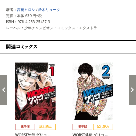
著者：
高橋ヒロシ
/
鈴木リュータ
定価：本体 630 円+税
ISBN：978-4-253-25437-3
レーベル：少年チャンピオン・コミックス・エクストラ
関連コミックス
戻る
進む
電子版
試し読み
電子版
試し読み
WORST外伝 グリコ …
WORST外伝 グリコ …
WO