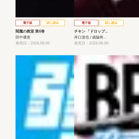
電子版
試し読み
電子版
試し読み
閻魔の教室 第6巻
チキン 「ドロップ…
田中優吏
井口達也 / 歳脇将…
発売日：2026.08.06
発売日：2026.08.06