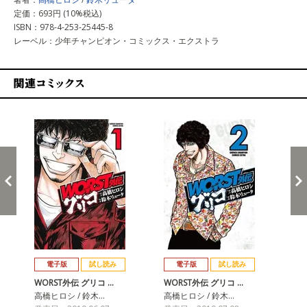
定価：693円 (10%税込)
ISBN：978-4-253-25445-8
レーベル：少年チャンピオン・コミックス・エクストラ
関連コミックス
戻る
進む
電子版
試し読み
電子版
試し読み
WORST外伝 グリコ …
WORST外伝 グリコ …
WO
高橋ヒロシ / 鈴木…
高橋ヒロシ / 鈴木…
高橋