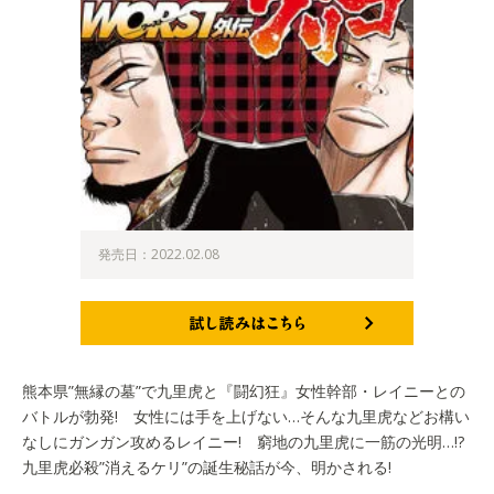
発売日：2022.02.08
試し読みはこちら
熊本県”無縁の墓”で九里虎と『闘幻狂』女性幹部・レイニーとの
バトルが勃発! 女性には手を上げない…そんな九里虎などお構い
なしにガンガン攻めるレイニー! 窮地の九里虎に一筋の光明…!?
九里虎必殺”消えるケリ”の誕生秘話が今、明かされる!