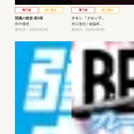
電子版
試し読み
電子版
試し読み
閻魔の教室 第6巻
チキン 「ドロップ…
田中優吏
井口達也 / 歳脇将…
発売日：2026.08.06
発売日：2026.08.06