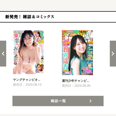
新発売！雑誌&コミックス
ヤングチャンピオ…
チャ
週刊少年チャンピ…
発売日：2026.08.10
発売
発売日：2026.08.06
雑誌一覧