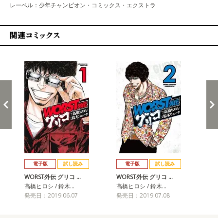
レーベル：少年チャンピオン・コミックス・エクストラ
関連コミックス
戻る
進む
電子版
試し読み
電子版
試し読み
WORST外伝 グリコ …
WORST外伝 グリコ …
WO
高橋ヒロシ / 鈴木…
高橋ヒロシ / 鈴木…
高橋
発売日：2019.06.07
発売日：2019.07.08
発売