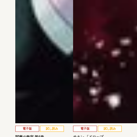
電子版
試し読み
電子版
試し読み
閻魔の教室 第6巻
チキン 「ドロップ…