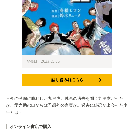
発売日：2023.05.08
試し読みはこちら
月夜の激闘に勝利した九里虎。純恋の過去を問う九里虎だった
が、愛之助の口からは予想外の言葉が。過去に純恋が出会った少
年とは!?
オンライン書店で購入