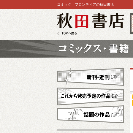
コミック・フロンティアの秋田書店
秋田書店
TOPへ戻る
コミックス
新刊・近刊
これから発売予定
話題の作品