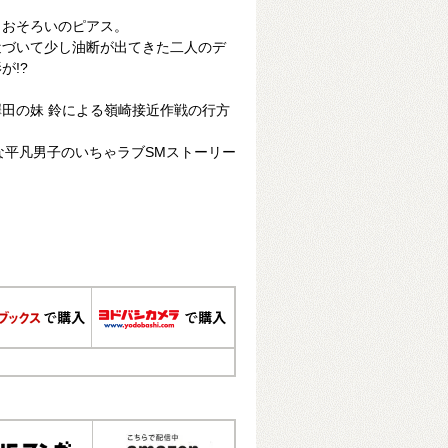
とおそろいのピアス。
近づいて少し油断が出てきた二人のデ
が!?
田の妹 鈴による嶺崎接近作戦の行方
な平凡男子のいちゃラブSMストーリー