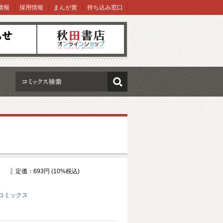
情報
採用情報
まんが賞
持ち込み窓口
オンラインショップ
検索
定価：693円 (10%税込)
コミックス