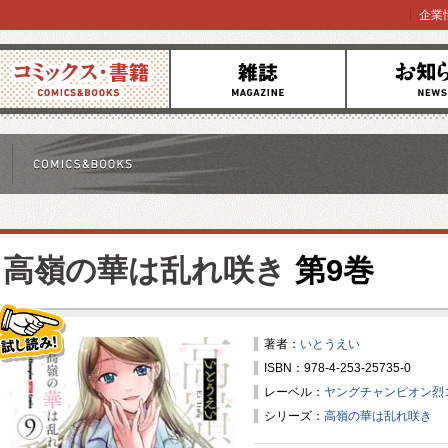
企業
コミックス
雑誌
お知らせ
高嶺の華は乱れ咲き
第9巻
著者：
いとうえい
ISBN：978-4-253-25735-0
試し読み！
レーベル：
ヤングチャンピオン烈
シリーズ：
高嶺の華は乱れ咲き