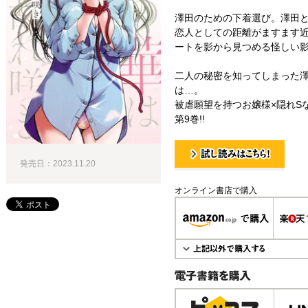
澤田のための下着選び。澤田
恋人としての距離がますます
ートを影から見つめる怪しい影
二人の秘密を知ってしまった澤
は…。
被虐願望を持つお嬢様×隠れS
第9巻!!
発売日：2023.11.20
試し読み！
オンライン書店で購入
電子書籍で購入