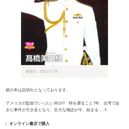
発売日：2012.11.16
紙の本は品切れとなっております。
アメリカの監獄でいったい何が!? 時を遡ること7年、台湾で起
きた事件が引き金となり、壮大な物語が今、始まる……!!
オンライン書店で購入