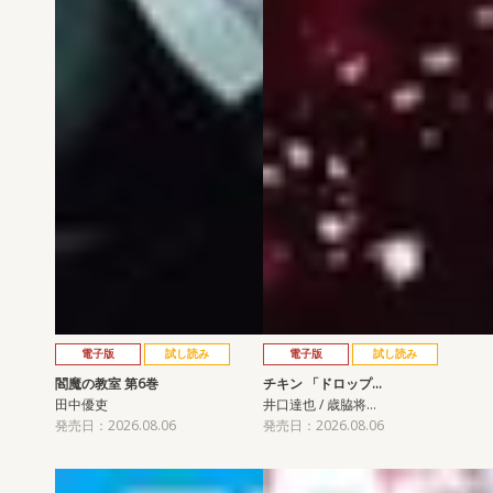
電子版
試し読み
電子版
試し読み
閻魔の教室 第6巻
チキン 「ドロップ…
田中優吏
井口達也 / 歳脇将…
発売日：2026.08.06
発売日：2026.08.06