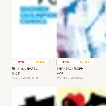
電子版
試し読み
電子版
試し読み
弱虫ペダル SPARE …
BREAK BACK 第25巻
渡辺航
KASA
発売日：2026.08.06
発売日：2026.08.06