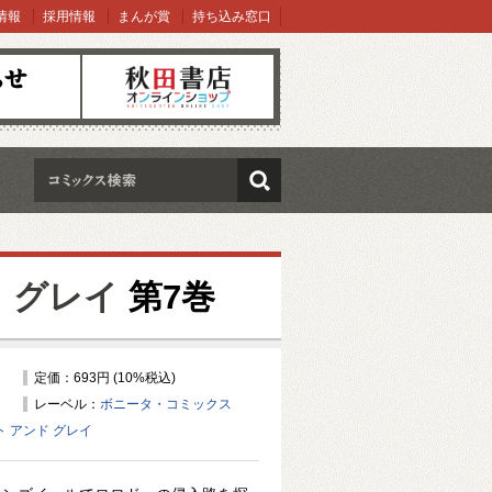
情報
採用情報
まんが賞
持ち込み窓口
オンラインショップ
検索
 グレイ
第7巻
定価：693円 (10%税込)
レーベル：
ボニータ・コミックス
ト アンド グレイ