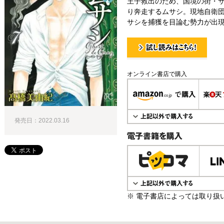
王子救出のため、国境の街・
り奔走するムサシ。現地自衛
サシを捕獲を目論む勢力が出現
試し読み！
オンライン書店で購入
発売日：2022.03.16
電子書籍で購入
※ 電子書店によっては取り扱