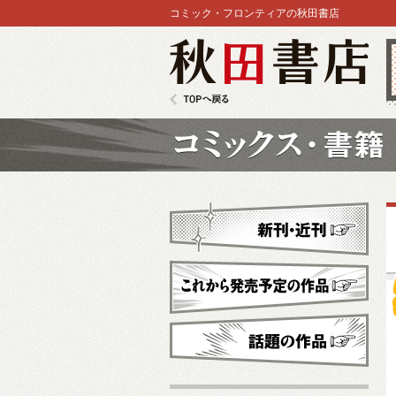
コミック・フロンティアの秋田書店
秋田書店
TOPへ戻る
コミックス
新刊・近刊
これから発売予定
話題の作品