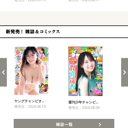
新発売！雑誌&コミックス
ヤングチャンピオ…
チャ
週刊少年チャンピ…
発売日：2026.08.10
発売
発売日：2026.08.06