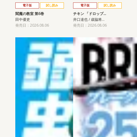
電子版
試し読み
電子版
試し読み
閻魔の教室 第6巻
チキン 「ドロップ…
田中優吏
井口達也 / 歳脇将…
発売日：2026.08.06
発売日：2026.08.06