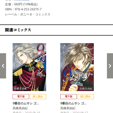
定価：660円 (10%税込)
ISBN：978-4-253-26375-7
レーベル：ボニータ・コミックス
関連コミックス
戻る
進む
電子版
試し読み
電子版
試し読み
9番目のムサシ ゴ…
9番目のムサシ ゴ…
9
高橋美由紀
高橋美由紀
高
発売日：2020.05.15
発売日：2020.08.17
発売