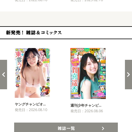
新発売！雑誌&コミックス
ヤングチャンピオ…
チャ
週刊少年チャンピ…
発売日：2026.08.10
発売
発売日：2026.08.06