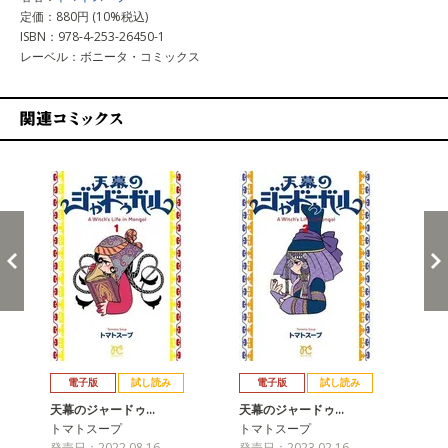
定価：880円 (10%税込)
ISBN：978-4-253-26450-1
レーベル：ボニータ・コミックス
関連コミックス
戻る
進む
電子版
試し読み
電子版
試し読み
天幕のジャードゥ…
天幕のジャードゥ…
天
トマトスープ
トマトスープ
ト
発売日：2022.08.16
発売日：2023.02.16
発売