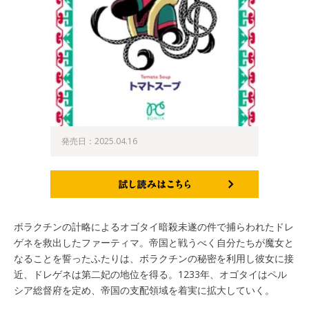
発売日：2025.04.16
試し読みはこちら
ボラクチンの計略によるオゴタイ暗殺未遂の件で捕らわれたドレ
ゲネを救出したファーティマ。帝国と戦うべく自分たちが魔女と
なることを誓ったふたりは、ボラクチンの秘密を利用し彼女に接
近、ドレゲネは第二妃の地位を得る。1233年、オゴタイはペル
シア総督府を定め、帝国の支配領域を着実に拡大していく。