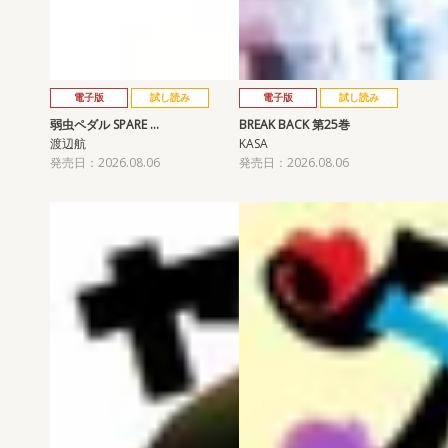
電子版
試し読み
電子版
試し読み
弱虫ペダル SPARE …
BREAK BACK 第25巻
渡辺航
KASA
発売日：2026.08.06
発売日：2026.08.06