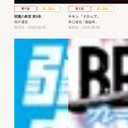
電子版
試し読み
電子版
試し読み
閻魔の教室 第6巻
チキン 「ドロップ…
田中優吏
井口達也 / 歳脇将…
発売日：2026.08.06
発売日：2026.08.06