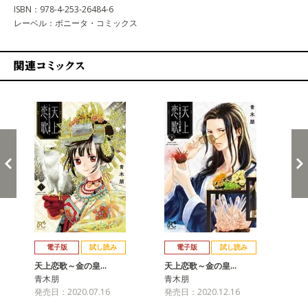
ISBN：978-4-253-26484-6
レーベル：ボニータ・コミックス
関連コミックス
戻る
進む
電子版
試し読み
電子版
試し読み
天上恋歌～金の皇…
天上恋歌～金の皇…
天
青木朋
青木朋
青
発売日：2020.07.16
発売日：2020.12.16
発売