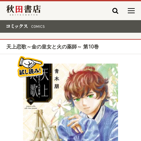
秋田書店
コミックス COMICS
天上恋歌～金の皇女と火の薬師～ 第10巻