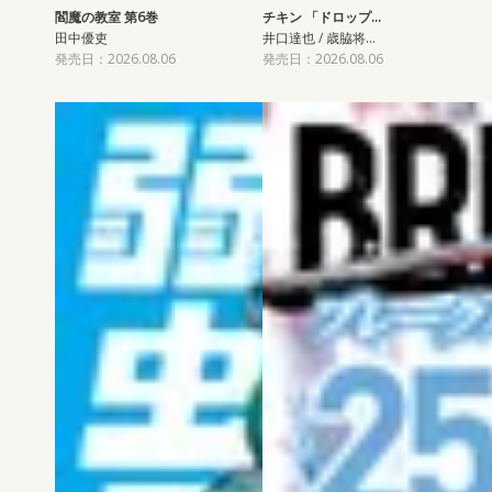
閻魔の教室 第6巻
チキン 「ドロップ…
田中優吏
井口達也 / 歳脇将…
発売日：2026.08.06
発売日：2026.08.06