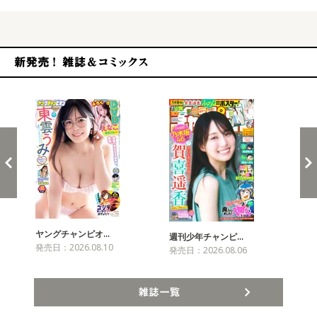
新発売！雑誌&コミックス
ヤングチャンピオ…
チャ
週刊少年チャンピ…
発売日：2026.08.10
発売
発売日：2026.08.06
雑誌一覧