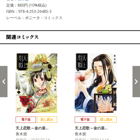
定価：880円 (10%税込)
ISBN：978-4-253-26485-3
レーベル：ボニータ・コミックス
関連コミックス
戻る
進む
電子版
試し読み
電子版
試し読み
天上恋歌～金の皇…
天上恋歌～金の皇…
天
青木朋
青木朋
青
発売日：2020.07.16
発売日：2020.12.16
発売