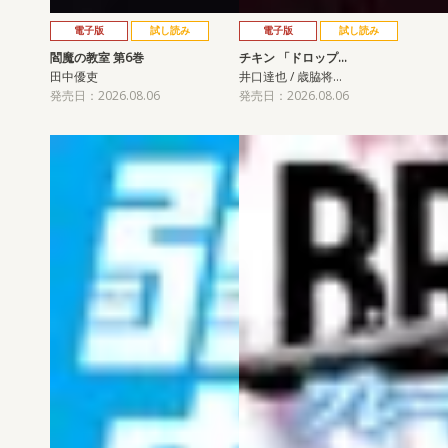
電子版
試し読み
電子版
試し読み
閻魔の教室 第6巻
チキン 「ドロップ…
田中優吏
井口達也 / 歳脇将…
発売日：2026.08.06
発売日：2026.08.06