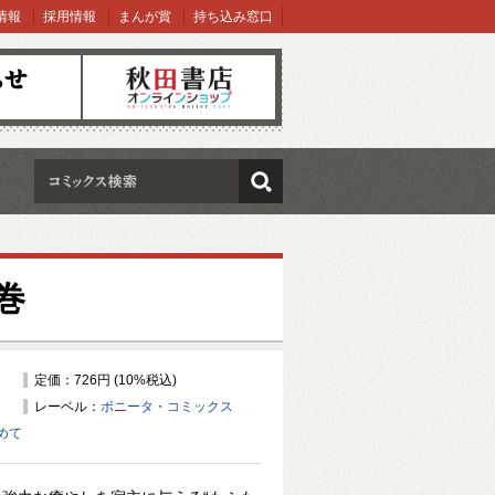
情報
採用情報
まんが賞
持ち込み窓口
オンラインショップ
検索
巻
定価：726円 (10%税込)
レーベル：
ボニータ・コミックス
めて