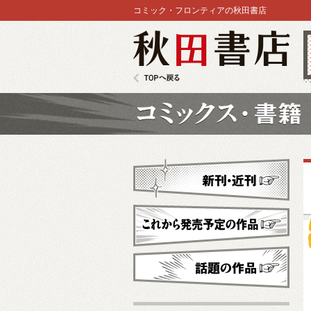
コミック・フロンティアの秋田書店
秋田書店
TOPへ戻る
コミックス
新刊・近刊
これから発売予定
話題の作品