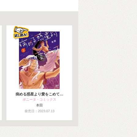
病める惑星より愛をこめて…
ボニータ・コミックス
本田
発売日：2023.07.13