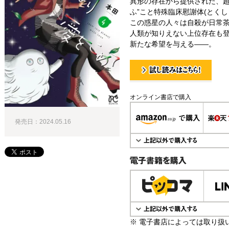
異形の存在から提供された、超
ふ”こと特殊臨床慰謝体(とく
この惑星の人々は自殺が日常
人類が知りえない上位存在も
新たな希望を与える――。
試し読み！
オンライン書店で購入
発売日：2024.05.16
電子書籍で購入
※ 電子書店によっては取り扱