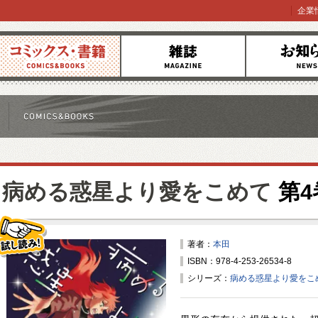
企業
コミックス
雑誌
お知らせ
病める惑星より愛をこめて
第4
著者：
本田
ISBN：978-4-253-26534-8
試し読み！
シリーズ：
病める惑星より愛をこ