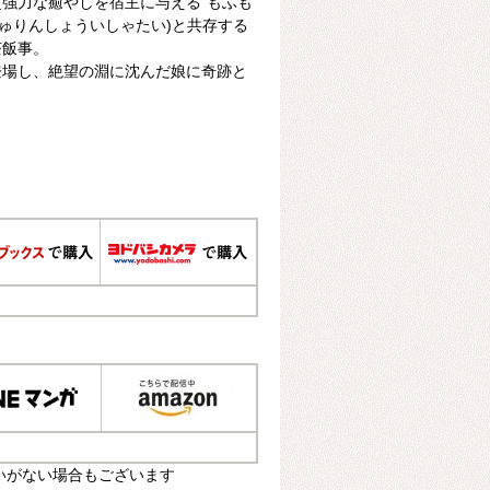
強力な癒やしを宿主に与える“もふも
しゅりんしょういしゃたい)と共存する
茶飯事。
登場し、絶望の淵に沈んだ娘に奇跡と
いがない場合もございます