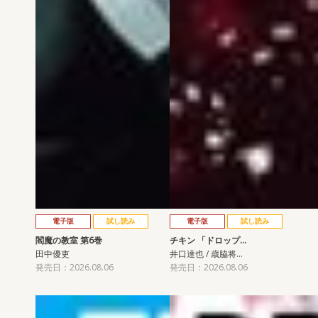
電子版
試し読み
電子版
試し読み
閻魔の教室 第6巻
チキン 「ドロップ…
田中優吏
井口達也 / 歳脇将…
発売日：2026.08.06
発売日：2026.08.06