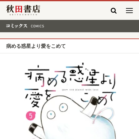
秋田書店
コミックス COMICS
病める惑星より愛をこめて