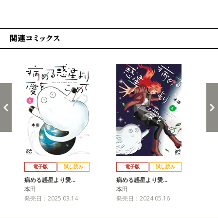
関連コミックス
戻る
進む
電子版
試し読み
電子版
試し読み
病める惑星より愛…
病める惑星より愛…
病
本田
本田
本
発売日：2025.03.14
発売日：2024.05.16
発売