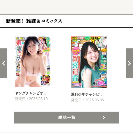
新発売！雑誌&コミックス
ヤングチャンピオ…
チャ
週刊少年チャンピ…
発売日：2026.08.10
発売
発売日：2026.08.06
雑誌一覧