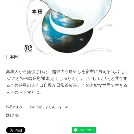
本田
異星人から提供された、超強力な癒やしを宿主に与える“もふも
ふ”こと特殊臨床慰謝体(とくしゅりんしょういしゃたい)と共存す
るこの惑星の人々は自殺が日常茶飯事。この奇妙な世界で生きる
人々のドラマとは。
作品名よみ やめるほしよりあいをこめて
既刊5巻