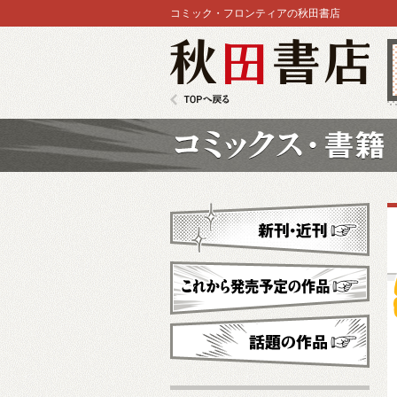
コミック・フロンティアの秋田書店
秋田書店
TOPへ戻る
コミックス
新刊・近刊
これから発売予定
話題の作品