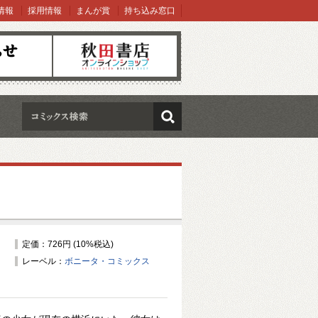
情報
採用情報
まんが賞
持ち込み窓口
オンラインショップ
検索
定価：726円 (10%税込)
レーベル：
ボニータ・コミックス