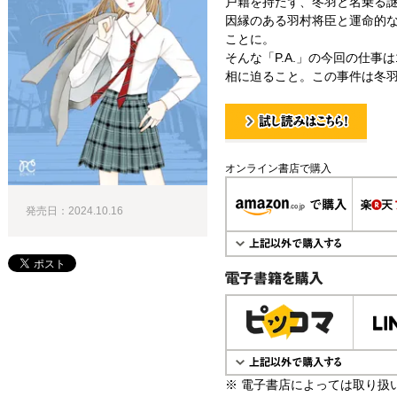
戸籍を持たず、冬羽と名乗る
因縁のある羽村将臣と運命的な
ことに。
そんな「P.A.」の今回の仕事
相に迫ること。この事件は冬
試し読み！
オンライン書店で購入
発売日：2024.10.16
電子書籍で購入
※ 電子書店によっては取り扱