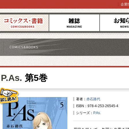
企業
コミックス
雑誌
お知らせ
P.As.
第5巻
著者：
赤石路代
ISBN：978-4-253-26545-4
試し読み！
シリーズ：
P.As.