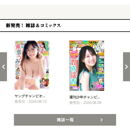
新発売！雑誌&コミックス
ヤングチャンピオ…
チャ
週刊少年チャンピ…
発売日：2026.08.10
発売
発売日：2026.08.06
雑誌一覧