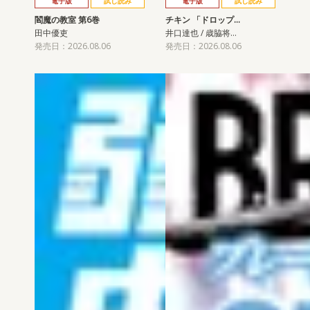
電子版
試し読み
電子版
試し読み
閻魔の教室 第6巻
チキン 「ドロップ…
田中優吏
井口達也 / 歳脇将…
発売日：2026.08.06
発売日：2026.08.06