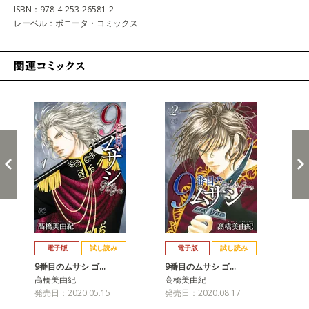
ISBN：978-4-253-26581-2
レーベル：ボニータ・コミックス
関連コミックス
戻る
進む
電子版
試し読み
電子版
試し読み
9番目のムサシ ゴ…
9番目のムサシ ゴ…
9
高橋美由紀
高橋美由紀
高
発売日：2020.05.15
発売日：2020.08.17
発売