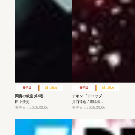
電子版
試し読み
電子版
試し読み
閻魔の教室 第6巻
チキン 「ドロップ…
田中優吏
井口達也 / 歳脇将…
発売日：2026.08.06
発売日：2026.08.06