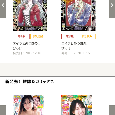
戻る
進む
電子版
試し読み
電子版
試し読み
エイラと外つ国の…
エイラと外つ国の…
エ
びっけ
びっけ
び
発売日：2019.12.16
発売日：2020.06.16
発売
新発売！雑誌&コミックス