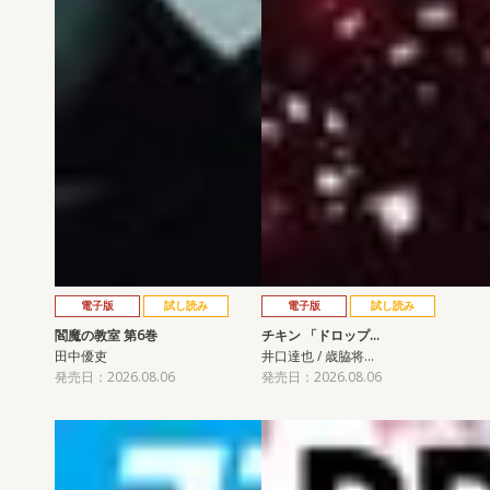
電子版
試し読み
電子版
試し読み
閻魔の教室 第6巻
チキン 「ドロップ…
田中優吏
井口達也 / 歳脇将…
発売日：2026.08.06
発売日：2026.08.06