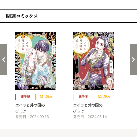
関連コミックス
戻る
進む
電子版
試し読み
電子版
試し読み
エイラと外つ国の…
エイラと外つ国の…
エ
びっけ
びっけ
び
発売日：2024.09.13
発売日：2024.03.14
発売