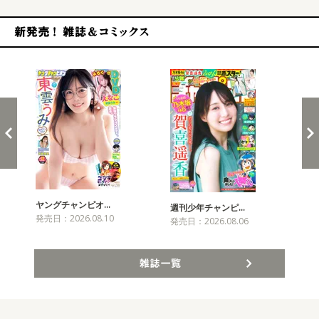
新発売！雑誌&コミックス
ヤングチャンピオ…
チャ
週刊少年チャンピ…
発売日：2026.08.10
発売
発売日：2026.08.06
雑誌一覧