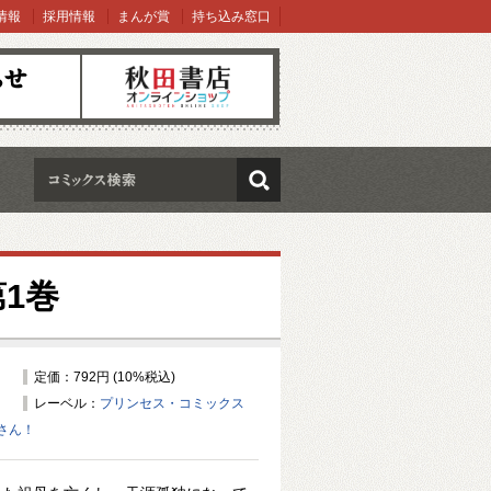
情報
採用情報
まんが賞
持ち込み窓口
オンラインショップ
検索
1巻
定価：792円 (10%税込)
レーベル：
プリンセス・コミックス
さん！