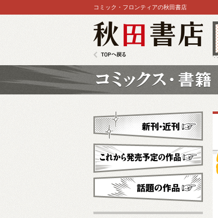
コミック・フロンティアの秋田書店
秋田書店
TOPへ戻る
コミックス
新刊・近刊
これから発売予定
話題の作品