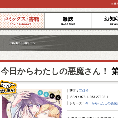
企業
コミックス
雑誌
お知らせ
今日からわたしの悪魔さん！
第
著者：
互灯折
ISBN：978-4-253-27198-1
試し読み！
シリーズ：
今日からわたしの悪魔