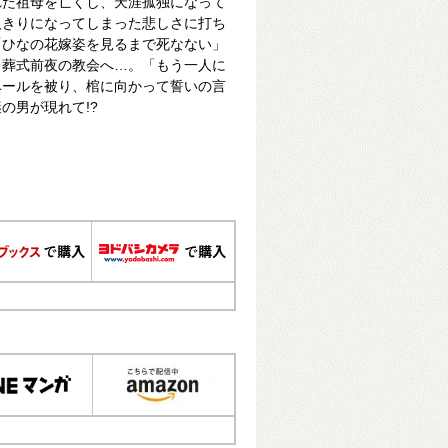
れた祖母を亡くし、天涯孤独になって
人きりになってしまった悲しさに打ち
「ひなの花嫁姿を見るまで死なない」
、葬式前夜の教会へ…。「もう一人に
ベールを被り、棺に向かって誓いの言
の男が現れて!?