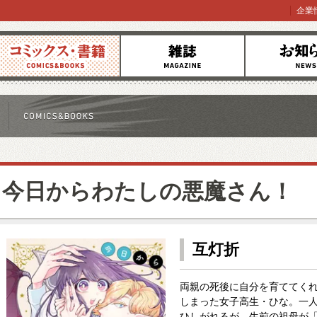
企業
コミックス
雑誌
お知らせ
今日からわたしの悪魔さん！
互灯折
両親の死後に自分を育ててく
しまった女子高生・ひな。一
ひしがれるが、生前の祖母が