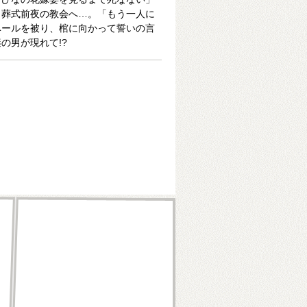
、葬式前夜の教会へ…。「もう一人に
ベールを被り、棺に向かって誓いの言
の男が現れて!?