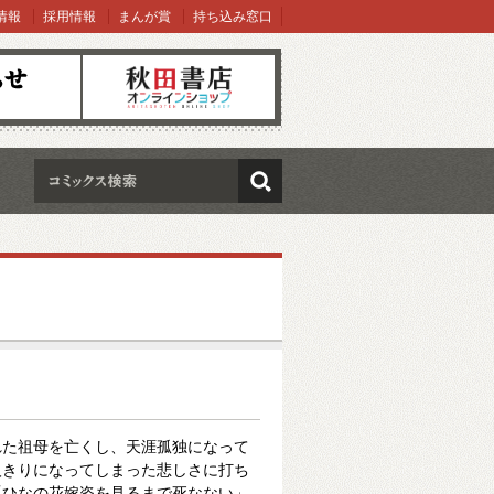
情報
採用情報
まんが賞
持ち込み窓口
オンラインショップ
検索
れた祖母を亡くし、天涯孤独になって
人きりになってしまった悲しさに打ち
「ひなの花嫁姿を見るまで死なない」