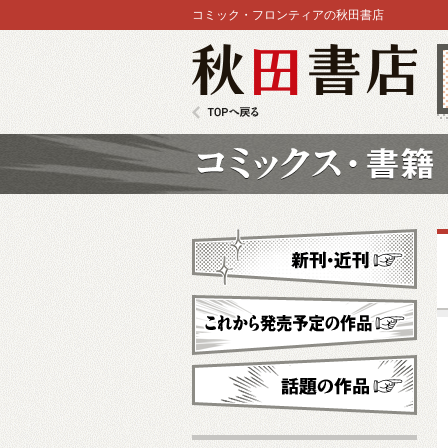
コミック・フロンティアの秋田書店
秋田書店
TOPへ戻る
コミックス
新刊・近刊
これから発売予定
話題の作品