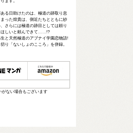
おります。
がある日助けたのは、極道の跡取り息
しまった煌貴は、側近たちとともに紗
い、さらには極道の跡目としては頼り
ほしいと頼んできて……!?
生と天然極道のアブナイ学園恋物語!
み切り「ないしょのこころ」を併録。
いがない場合もございます