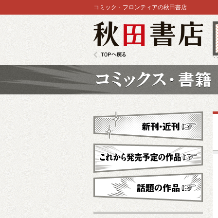
コミック・フロンティアの秋田書店
秋田書店
TOPへ戻る
コミックス
新刊・近刊
これから発売予定
話題の作品