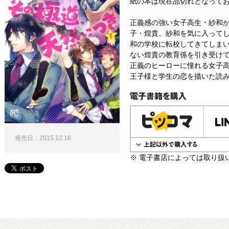
紙の本は現在品切れとなって
正義感の強い女子高生・紗和
子・煌貴。紗和を気に入って
和の学校に転校してきてしま
ない煌貴の教育係を引き受けて
正義のヒーローに憧れる女子高
王子様と学生の恋を描いた読
電子書籍で購入
発売日：2015.12.16
※ 電子書店によっては取り扱