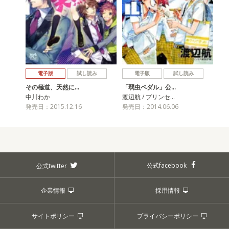
電子版
試し読み
電子版
試し読み
その極道、天然に…
「弱虫ペダル」公…
中川わか
渡辺航 / プリンセ…
発売日：2015.12.16
発売日：2014.06.06
公式facebook
公式twitter
企業情報
採用情報
サイトポリシー
プライバシーポリシー