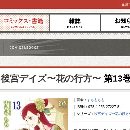
企業
コミックス
雑誌
お知らせ
後宮デイズ〜花の行方〜
第13
著者：
すもももも
ISBN：978-4-253-27227-8
シリーズ：
後宮デイズ〜花の行方