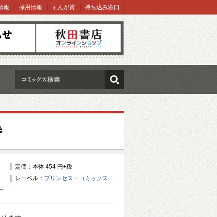
情報
採用情報
まんが賞
持ち込み窓口
オンラインショップ
検索
巻
定価：本体 454 円+税
レーベル：
プリンセス・コミックス
〜