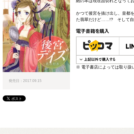
紙の本は現在品切れとなって
かつて後宮を抜け出し、皇都
た翡翠だけど……!? そして
電子書籍で購入
※ 電子書店によっては取り扱
発売日：2017.09.15