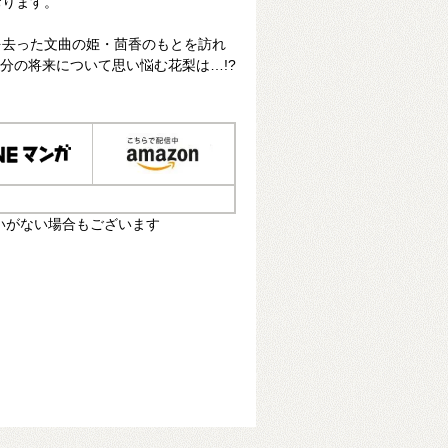
おります。
を去った文曲の姫・茴香のもとを訪れ
自分の将来について思い悩む花梨は…!?
いがない場合もございます