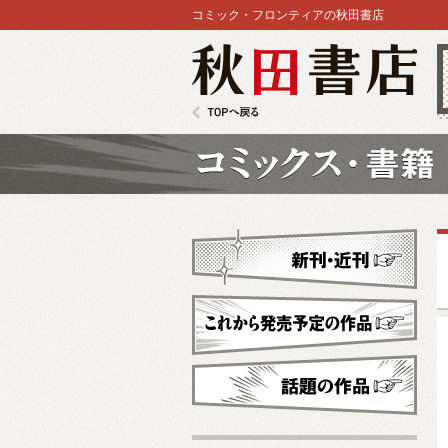
コミック・フロンティアの秋田書店
秋田書店
TOPへ戻る
コミックス
新刊・近刊
これから発売予定
話題の作品