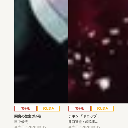
電子版
試し読み
電子版
試し読み
閻魔の教室 第6巻
チキン 「ドロップ…
田中優吏
井口達也 / 歳脇将…
発売日：2026.08.06
発売日：2026.08.06