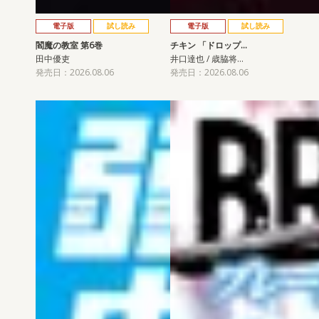
電子版
試し読み
電子版
試し読み
閻魔の教室 第6巻
チキン 「ドロップ…
田中優吏
井口達也 / 歳脇将…
発売日：2026.08.06
発売日：2026.08.06