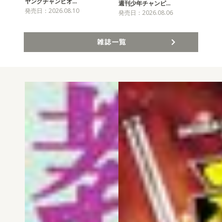
ヤングチャンピオ…
チャ
週刊少年チャンピ…
発売日：2026.08.10
発売
発売日：2026.08.06
雑誌一覧