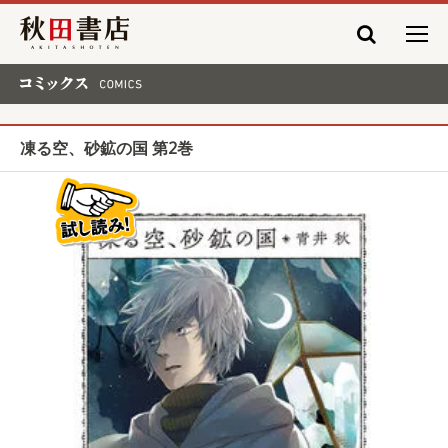
秋田書店
コミックス COMICS
凍る空、砂鉱の国 第2巻