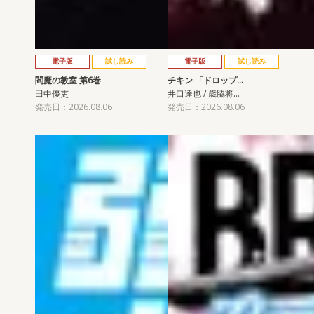
電子版
試し読み
電子版
試し読み
閻魔の教室 第6巻
チキン 「ドロップ…
田中優吏
井口達也 / 歳脇将…
発売日：2026.08.06
発売日：2026.08.06