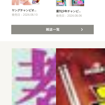
ヤングチャンピオ…
チャ
週刊少年チャンピ…
発売日：2026.08.10
発売
発売日：2026.08.06
雑誌一覧