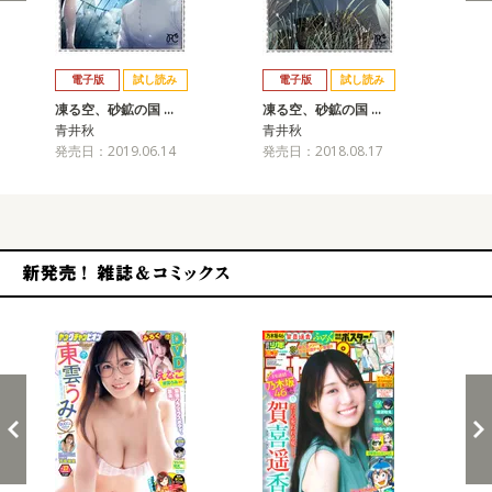
戻る
進む
電子版
試し読み
電子版
試し読み
凍る空、砂鉱の国 …
凍る空、砂鉱の国 …
凍
青井秋
青井秋
青
発売日：2019.06.14
発売日：2018.08.17
発売
新発売！雑誌&コミックス