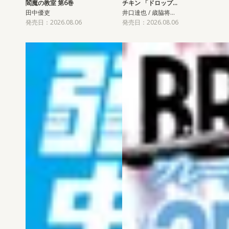
閻魔の教室 第6巻
チキン 「ドロップ…
田中優吏
井口達也 / 歳脇将…
発売日：2026.08.06
発売日：2026.08.06