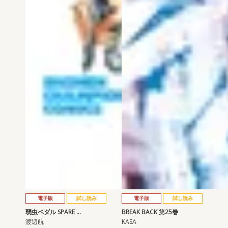
電子版
試し読み
電子版
試し読み
弱虫ペダル SPARE …
BREAK BACK 第25巻
渡辺航
KASA