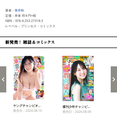
著者：
青井秋
定価：本体 454 円+税
ISBN：978-4-253-27318-3
レーベル：プリンセス・コミックス
新発売！雑誌&コミックス
ヤングチャンピオ…
チャ
週刊少年チャンピ…
発売日：2026.08.10
発売
発売日：2026.08.06