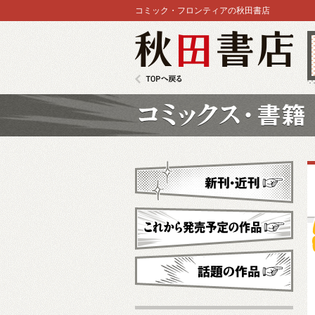
コミック・フロンティアの秋田書店
秋田書店
TOPへ戻る
コミックス
新刊・近刊
これから発売予定
話題の作品