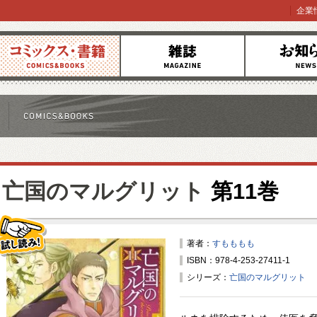
企業
コミックス
雑誌
お知らせ
亡国のマルグリット
第11巻
著者：
すもももも
ISBN：978-4-253-27411-1
試し読み！
シリーズ：
亡国のマルグリット