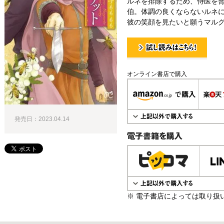
ルネを排除するため、侍医を
伯。体調の良くならないルネ
彼の笑顔を見たいと願うマルグ
試し読み！
オンライン書店で購入
発売日：2023.04.14
電子書籍で購入
※ 電子書店によっては取り扱