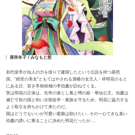
喜咲冬子 / みなもと悠
初代皇帝が仙人の力を借りて建国したという伝説を持つ基照
国。“絶世の美女”ともてはやされる酒楼の女主人・祥明花のもと
にある日、若き宰相候補の李伯慶が訪ねてくる。
実は明花の正体は、先帝の落とし胤と噂の姫・華仙公主。伯慶は
滅亡寸前の国と幼い次期皇帝・紫旗を守るため、明花に協力する
よう取引を持ちかけて来たのだ。
国はどうでもいいが可愛い紫旗は助けたい…その一心できな臭い
伯慶の誘いに乗ることに決めた明花だったが…。