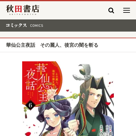
秋田書店
コミックス COMICS
華仙公主夜話 その麗人、後宮の闇を斬る