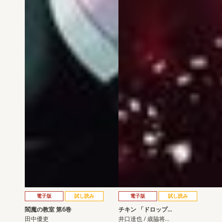
電子版
試し読み
電子版
試し読み
閻魔の教室 第6巻
チキン 「ドロップ…
田中優吏
井口達也 / 歳脇将…