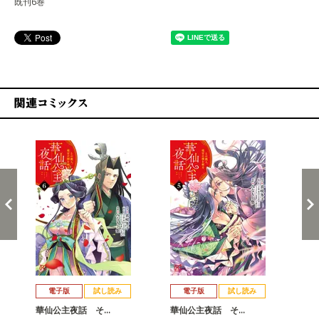
既刊6巻
関連コミックス
戻る
進む
電子版
試し読み
電子版
試し読み
華仙公主夜話 そ…
華仙公主夜話 そ…
華