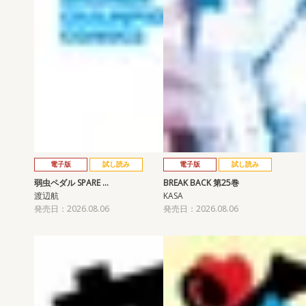
電子版
試し読み
電子版
試し読み
弱虫ペダル SPARE …
BREAK BACK 第25巻
渡辺航
KASA
発売日：2026.08.06
発売日：2026.08.06