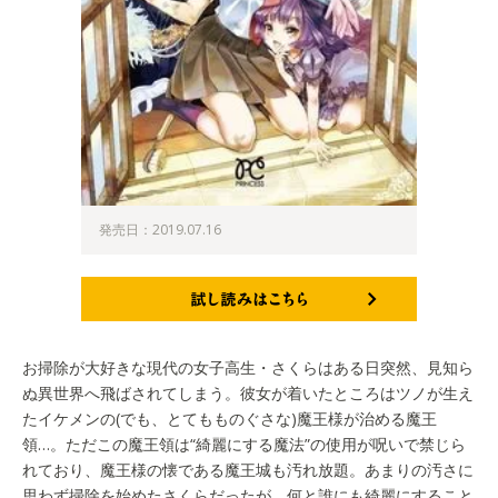
発売日：2019.07.16
試し読みはこちら
お掃除が大好きな現代の女子高生・さくらはある日突然、見知ら
ぬ異世界へ飛ばされてしまう。彼女が着いたところはツノが生え
たイケメンの(でも、とてもものぐさな)魔王様が治める魔王
領…。ただこの魔王領は“綺麗にする魔法”の使用が呪いで禁じら
れており、魔王様の懐である魔王城も汚れ放題。あまりの汚さに
思わず掃除を始めたさくらだったが、何と誰にも綺麗にすること