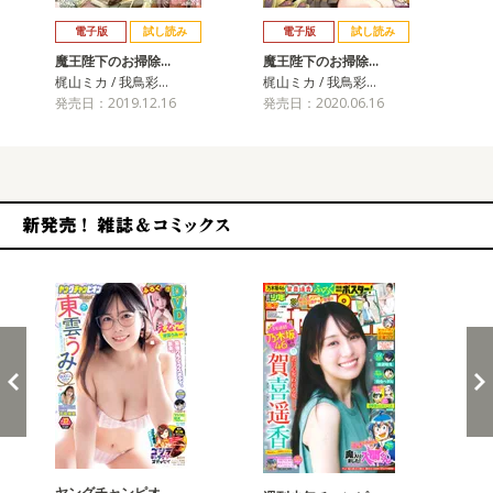
戻る
進む
電子版
試し読み
電子版
試し読み
魔王陛下のお掃除…
魔王陛下のお掃除…
魔
梶山ミカ / 我鳥彩…
梶山ミカ / 我鳥彩…
梶山
発売日：2019.12.16
発売日：2020.06.16
発売
新発売！雑誌&コミックス
ヤングチャンピオ…