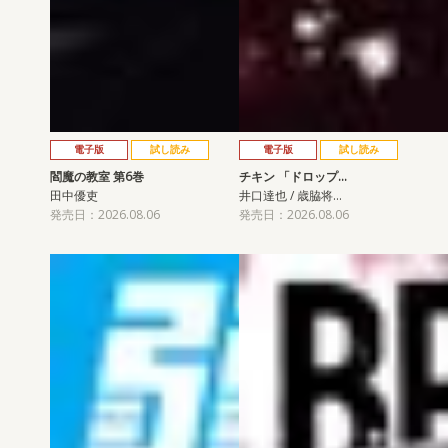
電子版
試し読み
電子版
試し読み
閻魔の教室 第6巻
チキン 「ドロップ…
田中優吏
井口達也 / 歳脇将…
発売日：2026.08.06
発売日：2026.08.06