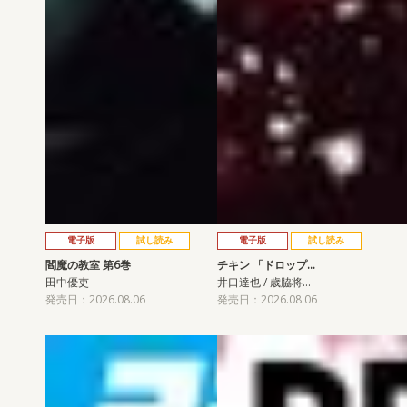
電子版
試し読み
電子版
試し読み
閻魔の教室 第6巻
チキン 「ドロップ…
田中優吏
井口達也 / 歳脇将…
発売日：2026.08.06
発売日：2026.08.06