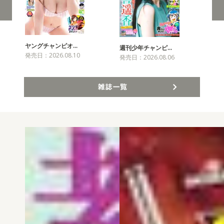
ヤングチャンピオ…
チャ
週刊少年チャンピ…
発売日：2026.08.10
発売
発売日：2026.08.06
雑誌一覧