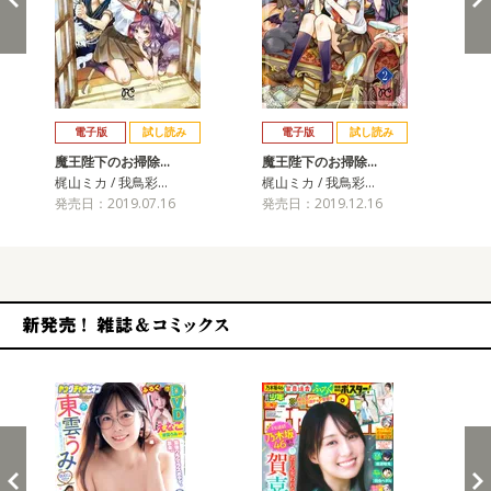
戻る
進む
電子版
試し読み
電子版
試し読み
魔王陛下のお掃除…
魔王陛下のお掃除…
魔
梶山ミカ / 我鳥彩…
梶山ミカ / 我鳥彩…
梶山
発売日：2019.07.16
発売日：2019.12.16
発売
新発売！雑誌&コミックス