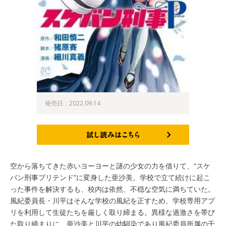
発売日：2022.09.14
試し読みはこちら
空から落ちてきた赤いヨーヨーと謎の少女の力を借りて、“スケ
バン刑事プリテンド”に変身した亜沙美。学校で立て続けに起こ
った事件を解決するも、校内は依然、不穏な空気に満ちていた。
風紀委員長・川平はそんな学校の風紀を正すため、学校専用アプ
リを利用して生徒たちを厳しく取り締まる。異様な過激さを帯び
た取り締まりに、亜沙美と川平の幼馴染であり風紀委員所属の千