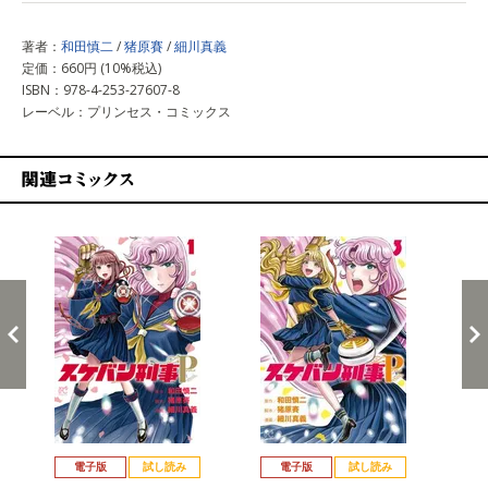
著者：
和田慎二
/
猪原賽
/
細川真義
定価：660円 (10%税込)
ISBN：978-4-253-27607-8
レーベル：プリンセス・コミックス
関連コミックス
戻る
進む
電子版
試し読み
電子版
試し読み