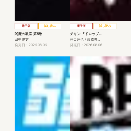
電子版
試し読み
電子版
試し読み
閻魔の教室 第6巻
チキン 「ドロップ…
田中優吏
井口達也 / 歳脇将…
発売日：2026.08.06
発売日：2026.08.06