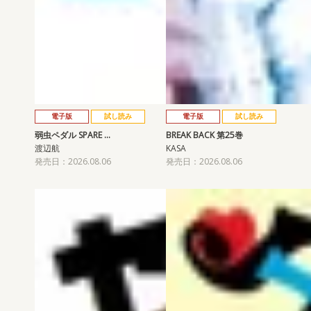
電子版
試し読み
電子版
試し読み
弱虫ペダル SPARE …
BREAK BACK 第25巻
渡辺航
KASA
発売日：2026.08.06
発売日：2026.08.06