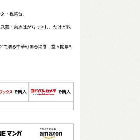
少女・祝英台。
、武芸・乗馬はからっきし、だけど戦
グで贈る中華戦国恋絵巻、堂々開幕!!