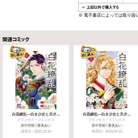
※ 電子書店によっては取り扱
関連コミックス
白花繚乱—白き少女と天才…
白花繚乱—白き少女と天才…
プリンセス・コミックス
プリンセス・コミックス
田中芳樹 / 栗美あい
田中芳樹 / 栗美あい
発売日：2023.12.14
発売日：2024.04.16