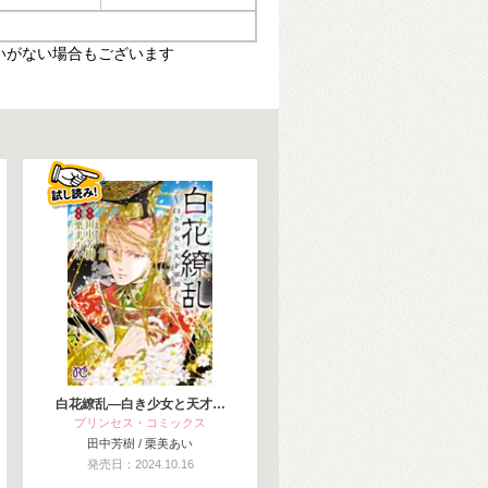
いがない場合もございます
白花繚乱—白き少女と天才…
プリンセス・コミックス
田中芳樹 / 栗美あい
発売日：2024.10.16