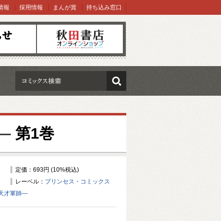
情報
採用情報
まんが賞
持ち込み窓口
オンラインショップ
検索
—
第1巻
定価：693円 (10%税込)
レーベル：
プリンセス・コミックス
天才軍師—