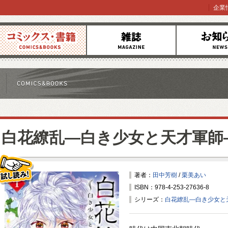
企業
コミックス
雑誌
お知らせ
白花繚乱—白き少女と天才軍師
著者：
田中芳樹
/
栗美あい
ISBN：978-4-253-27636-8
試し読み！
シリーズ：
白花繚乱—白き少女と