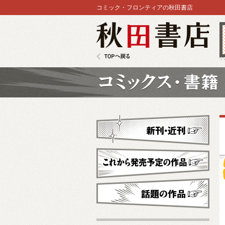
コミック・フロンティアの秋田書店
秋田書店
TOPへ戻る
コミックス
新刊・近刊
これから発売予定
話題の作品