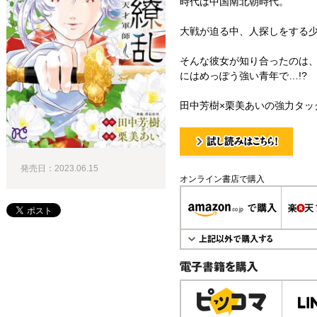
時代は中国南北朝時代。
大戦が迫る中、人探しをする
そんな彼女が知り合ったのは
にはめっぽう強い青年で…!?
田中芳樹×栗美あいの強力タッ
試し読み！
発売日：2023.06.15
オンライン書店で購入
電子書籍で購入