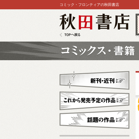
コミック・フロンティアの秋田書店
秋田書店
TOPへ戻る
コミックス
新刊・近刊
これから発売予定
話題の作品