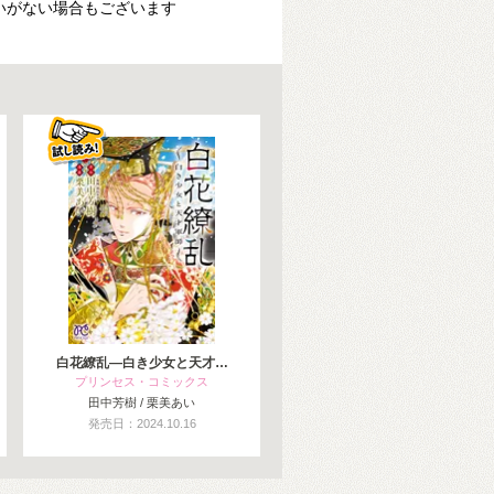
いがない場合もございます
白花繚乱—白き少女と天才…
プリンセス・コミックス
田中芳樹 / 栗美あい
発売日：2024.10.16