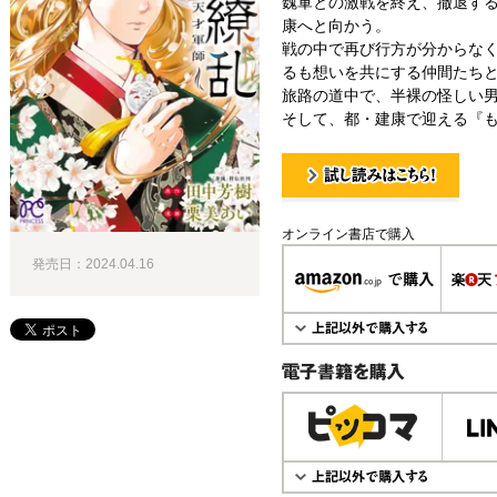
魏軍との激戦を終え、撤退す
康へと向かう。
戦の中で再び行方が分からな
るも想いを共にする仲間たち
旅路の道中で、半裸の怪しい男
そして、都・建康で迎える『も
試し読み！
オンライン書店で購入
発売日：2024.04.16
電子書籍で購入