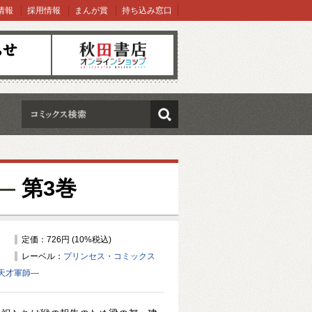
情報
採用情報
まんが賞
持ち込み窓口
オンラインショップ
検索
—
第3巻
定価：726円 (10%税込)
レーベル：
プリンセス・コミックス
天才軍師—