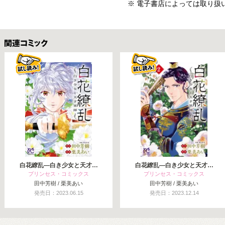
※ 電子書店によっては取り扱
関連コミックス
白花繚乱—白き少女と天才…
白花繚乱—白き少女と天才…
プリンセス・コミックス
プリンセス・コミックス
田中芳樹 / 栗美あい
田中芳樹 / 栗美あい
発売日：2023.06.15
発売日：2023.12.14