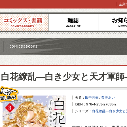
企業
コミックス
雑誌
お知らせ
白花繚乱—白き少女と天才軍師
著者：
田中芳樹
/
栗美あい
ISBN：978-4-253-27638-2
試し読み！
シリーズ：
白花繚乱—白き少女と