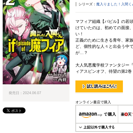
シリーズ：
魔入りました！入間くん if
マフィア組織【バビル】の若
けていたのは、初めての面接
い！
正義のために生きる青年、家
ど、個性的な人々と出会う中
が…？
大人気悪魔学校ファンタジー
ィアスピンオフ、待望の第2巻
発売日：2024.06.07
試し読み！
オンライン書店で購入