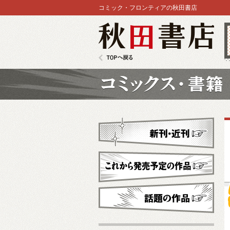
コミック・フロンティアの秋田書店
秋田書店
TOPへ戻る
コミックス
新刊・近刊
これから発売予定
話題の作品