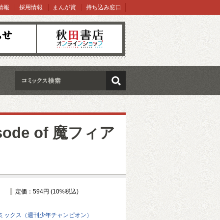
情報
採用情報
まんが賞
持ち込み窓口
オンラインショップ
検索
ode of 魔フィア
定価：594円 (10%税込)
ミックス（週刊少年チャンピオン）