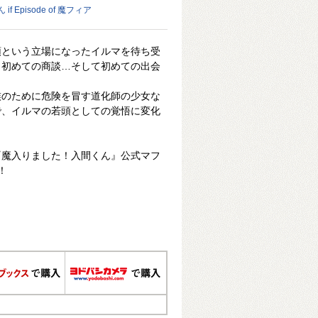
 Episode of 魔フィア
頭という立場になったイルマを待ち受
、初めての商談…そして初めての出会
族のために危険を冒す道化師の少女な
で、イルマの若頭としての覚悟に変化
『魔入りました！入間くん』公式マフ
！