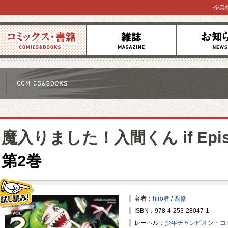
企業
コミックス
雑誌
お知らせ
魔入りました！入間くん if Epis
第2巻
著者：
hiro者
/
西修
ISBN：978-4-253-28047-1
試し読み！
レーベル：
少年チャンピオン・コ