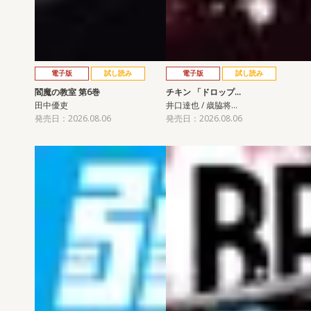
電子版
試し読み
電子版
試し読み
閻魔の教室 第6巻
チキン 「ドロップ…
田中優吏
井口達也 / 歳脇将…
発売日：2026.08.06
発売日：2026.08.06