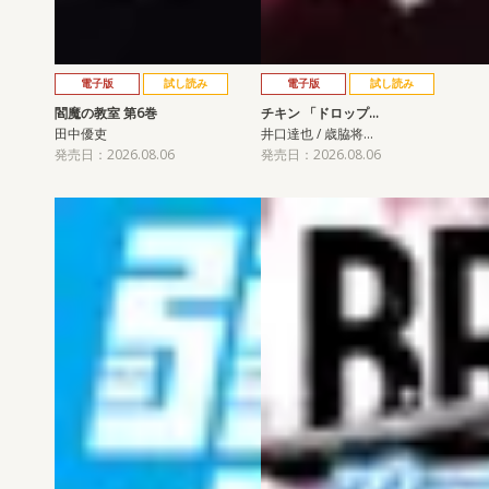
電子版
試し読み
電子版
試し読み
閻魔の教室 第6巻
チキン 「ドロップ…
田中優吏
井口達也 / 歳脇将…
発売日：2026.08.06
発売日：2026.08.06