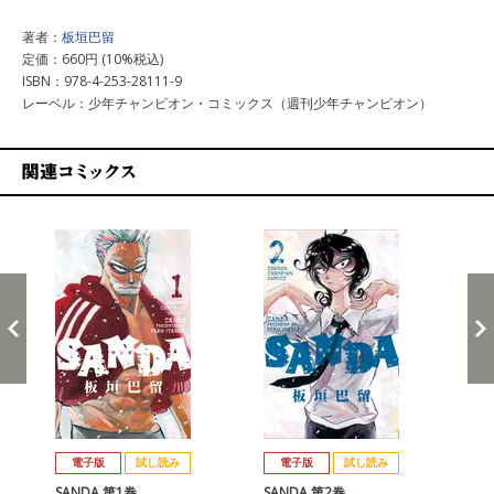
著者：
板垣巴留
定価：660円 (10%税込)
ISBN：978-4-253-28111-9
レーベル：少年チャンピオン・コミックス（週刊少年チャンピオン）
関連コミックス
戻る
進む
電子版
試し読み
電子版
試し読み
SANDA 第1巻
SANDA 第2巻
SA