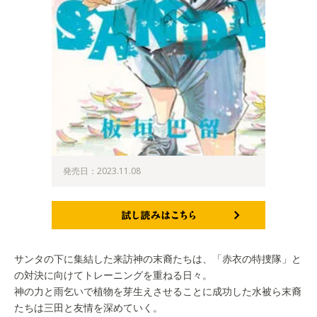
発売日：2023.11.08
試し読みはこちら
サンタの下に集結した来訪神の末裔たちは、「赤衣の特捜隊」と
の対決に向けてトレーニングを重ねる日々。
神の力と雨乞いで植物を芽生えさせることに成功した水被ら末裔
たちは三田と友情を深めていく。