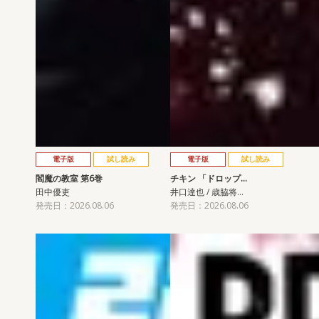
電子版
試し読み
電子版
試し読み
閻魔の教室 第6巻
チキン 「ドロップ…
田中優吏
井口達也 / 歳脇将…
発売日：2026.08.06
発売日：2026.08.06