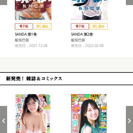
戻る
進む
電子版
試し読み
電子版
試し読み
SANDA 第1巻
SANDA 第2巻
SA
板垣巴留
板垣巴留
板
発売日：2021.12.08
発売日：2022.02.08
発売
新発売！雑誌&コミックス