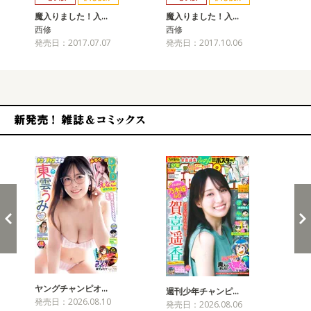
魔入りました！入…
魔入りました！入…
魔
西修
西修
西
発売日：2017.07.07
発売日：2017.10.06
発売
新発売！雑誌&コミックス
ヤングチャンピオ…
チャ
週刊少年チャンピ…
発売日：2026.08.10
発売
発売日：2026.08.06