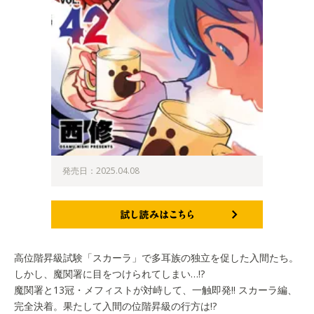
発売日：2025.04.08
試し読みはこちら
高位階昇級試験「スカーラ」で多耳族の独立を促した入間たち。
しかし、魔関署に目をつけられてしまい…!?
魔関署と13冠・メフィストが対峙して、一触即発!! スカーラ編、
完全決着。果たして入間の位階昇級の行方は!?