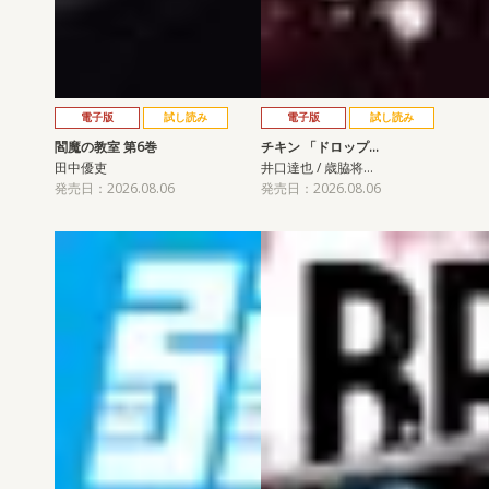
電子版
試し読み
電子版
試し読み
閻魔の教室 第6巻
チキン 「ドロップ…
田中優吏
井口達也 / 歳脇将…
発売日：2026.08.06
発売日：2026.08.06